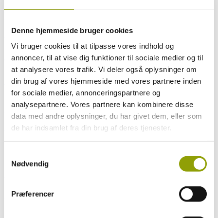
Briller og kontaktlinser
Denne hjemmeside bruger cookies
Læs mere
Vi bruger cookies til at tilpasse vores indhold og
annoncer, til at vise dig funktioner til sociale medier og til
Tørre øjne
at analysere vores trafik. Vi deler også oplysninger om
din brug af vores hjemmeside med vores partnere inden
Læs mere
for sociale medier, annonceringspartnere og
analysepartnere. Vores partnere kan kombinere disse
Synstræning
data med andre oplysninger, du har givet dem, eller som
Læs mere
de har indsamlet fra din brug af deres tjenester.
Samtykkevalg
Synet gennem livet
Nødvendig
Læs mere
Præferencer
Kontaktlinser og briller